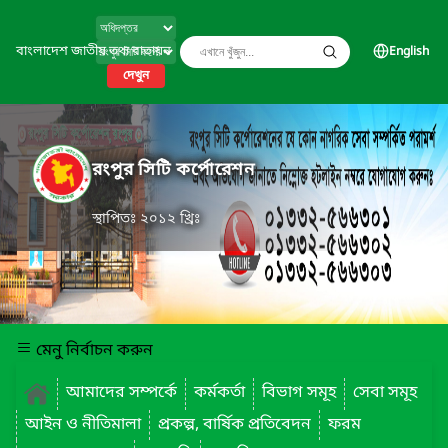
বাংলাদেশ জাতীয় তথ্য বাতায়ন
English
দেখুন
রংপুর সিটি কর্পোরেশন
স্থাপিতঃ ২০১২ খ্রিঃ
মেনু নির্বাচন করুন
আমাদের সম্পর্কে
কর্মকর্তা
বিভাগ সমূহ
সেবা সমূহ
আইন ও নীতিমালা
প্রকল্প, বার্ষিক প্রতিবেদন
ফরম