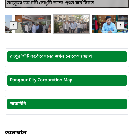
মাহফুজ উন নবী চৌধুরী আজ প্রথম কর্ম দিবস।
🡸
🡺
রংপুর সিটি কর্পোরেশনের গুগল লোকেশন ম্যাপ
Rangpur City Corporation Map
স্বাস্থ্যবিধি
অবস্থান