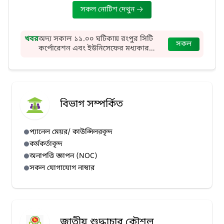
সকল নোটিশ দেখুন
খবর
অদ্য সকাল ১১.০০ ঘটিকায় রংপুর সিটি
সকল
কর্পোরেশন এবং ইউনিসেফের মধ্যকার
Coordination Committee Meeting
(Thematic Group) অনুষ্ঠিত হয়।
বিভাগ সম্পর্কিত
প্যানেল মেয়র/ কাউন্সিলরবৃন্দ
কর্মকর্তাবৃন্দ
অনাপত্তি জ্ঞাপন (NOC)
সকল যোগাযোগ নাম্বার
জাতীয় শুদ্ধাচার কৌশল