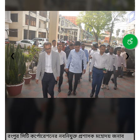
❮
❯
রংপুর সিটি কর্পোরেশনের নবনিযুক্ত প্রশাসক মহোদয় জনাব