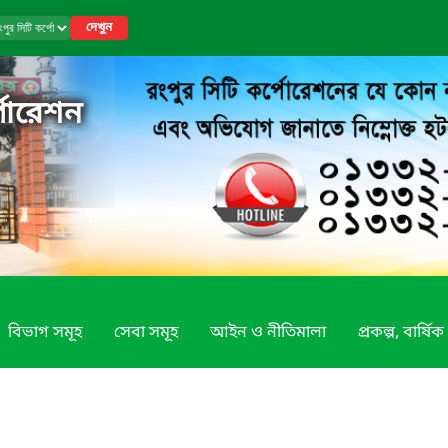
দেখুন
পোরেশন
বিভাগ সমূহ
সেবা সমূহ
আইন ও নীতিমালা
প্রকল্প, বার্ষি