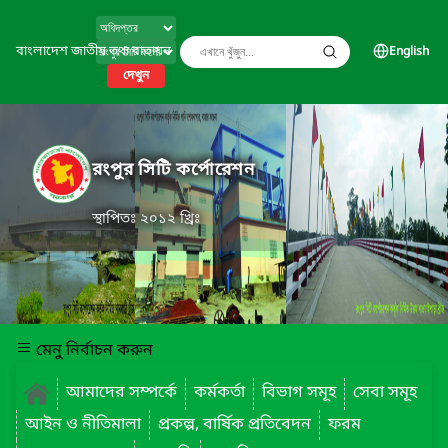
বাংলাদেশ জাতীয় তথ্য বাতায়ন
English
দেখুন
রংপুর সিটি কর্পোরেশন
স্থাপিতঃ ২০১২ খ্রিঃ
মেনু নির্বাচন করুন
আমাদের সম্পর্কে
কর্মকর্তা
বিভাগ সমূহ
সেবা সমূহ
আইন ও নীতিমালা
প্রকল্প, বার্ষিক প্রতিবেদন
ফরম