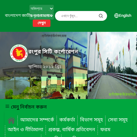
বাংলাদেশ জাতীয় তথ্য বাতায়ন
English
দেখুন
রংপুর সিটি কর্পোরেশন
স্থাপিতঃ ২০১২ খ্রিঃ
মেনু নির্বাচন করুন
আমাদের সম্পর্কে
কর্মকর্তা
বিভাগ সমূহ
সেবা সমূহ
আইন ও নীতিমালা
প্রকল্প, বার্ষিক প্রতিবেদন
ফরম