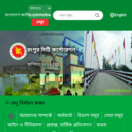
বাংলাদেশ জাতীয় তথ্য বাতায়ন
English
দেখুন
রংপুর সিটি কর্পোরেশন
স্থাপিতঃ ২০১২ খ্রিঃ
মেনু নির্বাচন করুন
আমাদের সম্পর্কে
কর্মকর্তা
বিভাগ সমূহ
সেবা সমূহ
আইন ও নীতিমালা
প্রকল্প, বার্ষিক প্রতিবেদন
ফরম