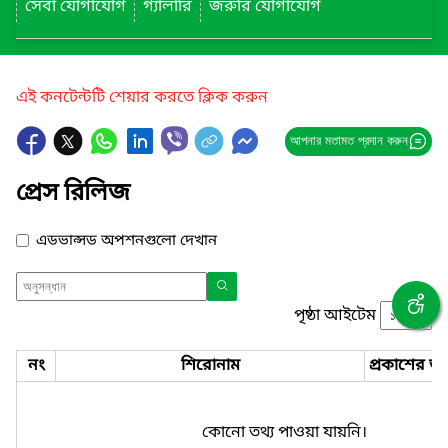
সেবা যোগাযোগ
গ্যালারি
জরুরি যোগাযোগ
এই কনটেন্টটি শেয়ার করতে ক্লিক করুন
আপনার মতামত প্রদান করুন
প্রেস রিলিজ
এডভান্সড অপশনগুলো দেখান
পৃষ্ঠা আইটেম
নং
শিরোনাম
প্রকাশের তা
কোনো তথ্য পাওয়া যায়নি।