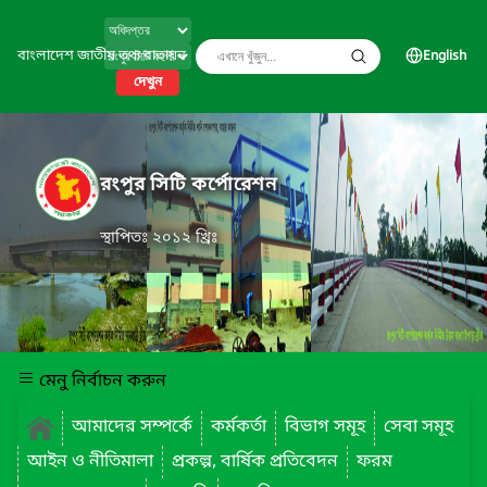
বাংলাদেশ জাতীয় তথ্য বাতায়ন
English
দেখুন
রংপুর সিটি কর্পোরেশন
স্থাপিতঃ ২০১২ খ্রিঃ
মেনু নির্বাচন করুন
আমাদের সম্পর্কে
কর্মকর্তা
বিভাগ সমূহ
সেবা সমূহ
আইন ও নীতিমালা
প্রকল্প, বার্ষিক প্রতিবেদন
ফরম