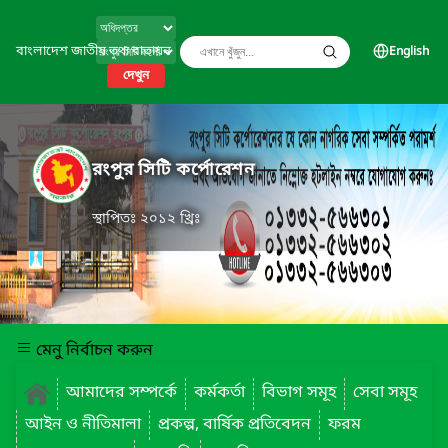
বাংলাদেশ জাতীয় তথ্য বাতায়ন
English
দেখুন
রংপুর সিটি কর্পোরেশন
স্থাপিতঃ ২০১২ খ্রিঃ
মেনু নির্বাচন করুন
আমাদের সম্পর্কে
কর্মকর্তা
বিভাগ সমূহ
সেবা সমূহ
আইন ও নীতিমালা
প্রকল্প, বার্ষিক প্রতিবেদন
ফরম