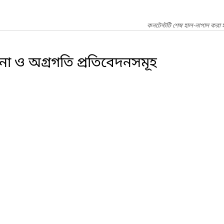
কনটেন্টটি শেষ হাল-নাগাদ করা 
না ও অগ্রগতি প্রতিবেদনসমূহ