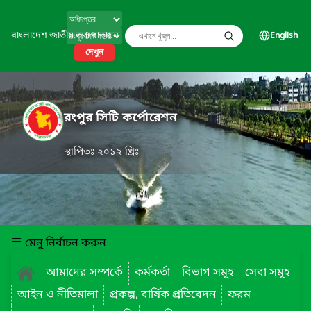
বাংলাদেশ জাতীয় তথ্য বাতায়ন
English
দেখুন
রংপুর সিটি কর্পোরেশন
স্থাপিতঃ ২০১২ খ্রিঃ
মেনু নির্বাচন করুন
আমাদের সম্পর্কে
কর্মকর্তা
বিভাগ সমূহ
সেবা সমূহ
আইন ও নীতিমালা
প্রকল্প, বার্ষিক প্রতিবেদন
ফরম