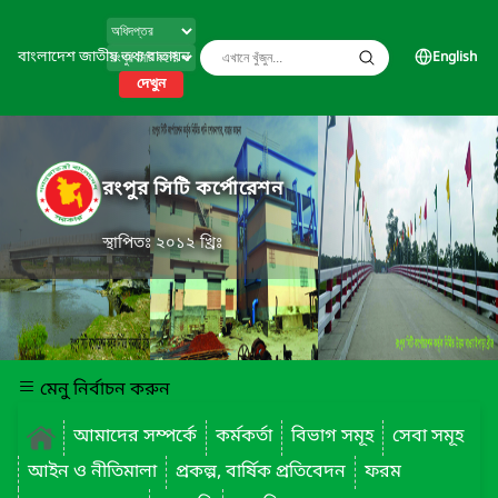
বাংলাদেশ জাতীয় তথ্য বাতায়ন
English
দেখুন
রংপুর সিটি কর্পোরেশন
স্থাপিতঃ ২০১২ খ্রিঃ
মেনু নির্বাচন করুন
আমাদের সম্পর্কে
কর্মকর্তা
বিভাগ সমূহ
সেবা সমূহ
আইন ও নীতিমালা
প্রকল্প, বার্ষিক প্রতিবেদন
ফরম