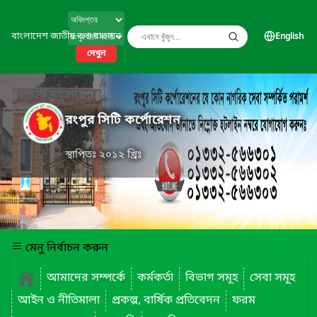
বাংলাদেশ জাতীয় তথ্য বাতায়ন
English
দেখুন
রংপুর সিটি কর্পোরেশন
স্থাপিতঃ ২০১২ খ্রিঃ
মেনু নির্বাচন করুন
আমাদের সম্পর্কে
কর্মকর্তা
বিভাগ সমূহ
সেবা সমূহ
আইন ও নীতিমালা
প্রকল্প, বার্ষিক প্রতিবেদন
ফরম