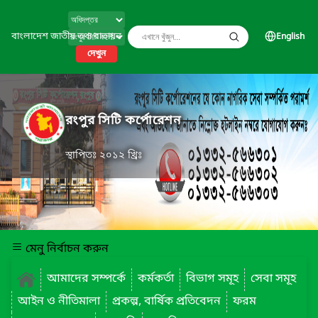
বাংলাদেশ জাতীয় তথ্য বাতায়ন
English
দেখুন
রংপুর সিটি কর্পোরেশন
স্থাপিতঃ ২০১২ খ্রিঃ
মেনু নির্বাচন করুন
আমাদের সম্পর্কে
কর্মকর্তা
বিভাগ সমূহ
সেবা সমূহ
আইন ও নীতিমালা
প্রকল্প, বার্ষিক প্রতিবেদন
ফরম