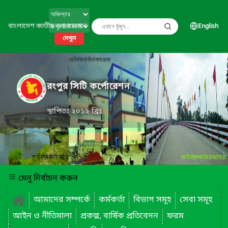
বাংলাদেশ জাতীয় তথ্য বাতায়ন
English
দেখুন
রংপুর সিটি কর্পোরেশন
স্থাপিতঃ ২০১২ খ্রিঃ
মেনু নির্বাচন করুন
আমাদের সম্পর্কে
কর্মকর্তা
বিভাগ সমূহ
সেবা সমূহ
আইন ও নীতিমালা
প্রকল্প, বার্ষিক প্রতিবেদন
ফরম