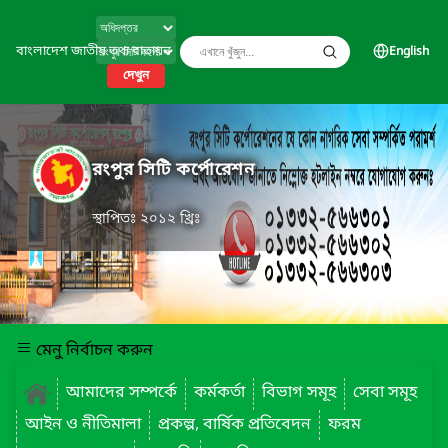
বাংলাদেশ জাতীয় তথ্য বাতায়ন
English
দেখুন
রংপুর সিটি কর্পোরেশন
স্থাপিতঃ ২০১২ খ্রিঃ
মেনু নির্বাচন করুন
আমাদের সম্পর্কে
কর্মকর্তা
বিভাগ সমূহ
সেবা সমূহ
আইন ও নীতিমালা
প্রকল্প, বার্ষিক প্রতিবেদন
ফরম