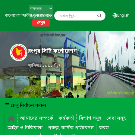
বাংলাদেশ জাতীয় তথ্য বাতায়ন
English
দেখুন
রংপুর সিটি কর্পোরেশন
স্থাপিতঃ ২০১২ খ্রিঃ
মেনু নির্বাচন করুন
আমাদের সম্পর্কে
কর্মকর্তা
বিভাগ সমূহ
সেবা সমূহ
আইন ও নীতিমালা
প্রকল্প, বার্ষিক প্রতিবেদন
ফরম