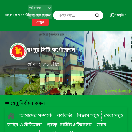
বাংলাদেশ জাতীয় তথ্য বাতায়ন
English
দেখুন
রংপুর সিটি কর্পোরেশন
স্থাপিতঃ ২০১২ খ্রিঃ
মেনু নির্বাচন করুন
আমাদের সম্পর্কে
কর্মকর্তা
বিভাগ সমূহ
সেবা সমূহ
আইন ও নীতিমালা
প্রকল্প, বার্ষিক প্রতিবেদন
ফরম