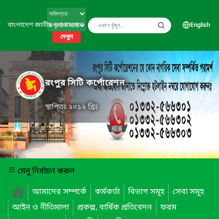
বাংলাদেশ জাতীয় তথ্য বাতায়ন
English
দেখুন
রংপুর সিটি কর্পোরেশন
স্থাপিতঃ ২০১২ খ্রিঃ
মেনু নির্বাচন করুন
আমাদের সম্পর্কে
কর্মকর্তা
বিভাগ সমূহ
সেবা সমূহ
আইন ও নীতিমালা
প্রকল্প, বার্ষিক প্রতিবেদন
ফরম