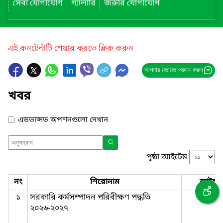
সেবা যোগাযোগ
গ্যালারি
জরুরি যোগাযোগ
এই কনটেন্টটি শেয়ার করতে ক্লিক করুন
আপনার মতামত প্রদান করুন
খবর
এডভান্সড অপশনগুলো দেখান
পৃষ্ঠা আইটেম
নং
শিরোনাম
ফাইল
১
সরকারি কর্মসম্পাদন পরিবীক্ষণ পদ্ধতি
২০২৬-২০২৭