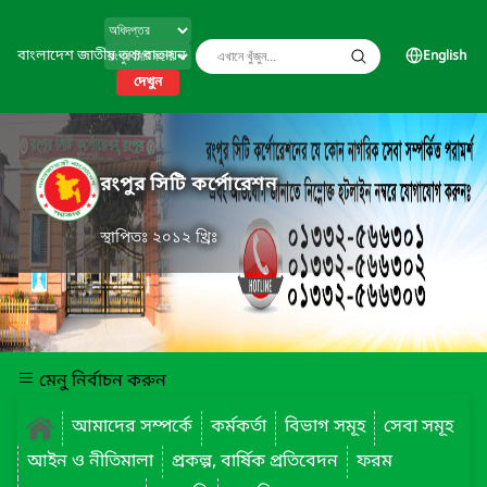
বাংলাদেশ জাতীয় তথ্য বাতায়ন
English
দেখুন
রংপুর সিটি কর্পোরেশন
স্থাপিতঃ ২০১২ খ্রিঃ
মেনু নির্বাচন করুন
আমাদের সম্পর্কে
কর্মকর্তা
বিভাগ সমূহ
সেবা সমূহ
আইন ও নীতিমালা
প্রকল্প, বার্ষিক প্রতিবেদন
ফরম