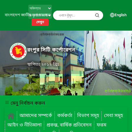
বাংলাদেশ জাতীয় তথ্য বাতায়ন
English
দেখুন
রংপুর সিটি কর্পোরেশন
স্থাপিতঃ ২০১২ খ্রিঃ
মেনু নির্বাচন করুন
আমাদের সম্পর্কে
কর্মকর্তা
বিভাগ সমূহ
সেবা সমূহ
আইন ও নীতিমালা
প্রকল্প, বার্ষিক প্রতিবেদন
ফরম