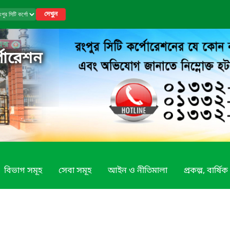
দেখুন
পোরেশন
বিভাগ সমূহ
সেবা সমূহ
আইন ও নীতিমালা
প্রকল্প, বার্ষি