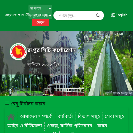
বাংলাদেশ জাতীয় তথ্য বাতায়ন
English
দেখুন
রংপুর সিটি কর্পোরেশন
স্থাপিতঃ ২০১২ খ্রিঃ
মেনু নির্বাচন করুন
আমাদের সম্পর্কে
কর্মকর্তা
বিভাগ সমূহ
সেবা সমূহ
আইন ও নীতিমালা
প্রকল্প, বার্ষিক প্রতিবেদন
ফরম