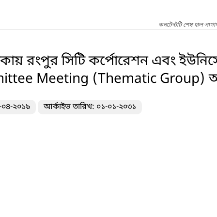
কনটেন্টটি শেষ হাল-নাগা
কায় রংপুর সিটি কর্পোরেশন এবং ইউনিস
ttee Meeting (Thematic Group) অনু
১-০৪-২০১৯
আর্কাইভ তারিখ: ০১-০১-২০৩১