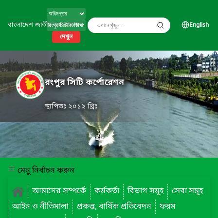
বাংলাদেশ জাতীয় তথ্য বাতায়ন
English
দেখুন
রংপুর সিটি কর্পোরেশন
স্থাপিতঃ ২০১২ খ্রিঃ
মেনু নির্বাচন করুন
আমাদের সম্পর্কে
কর্মকর্তা
বিভাগ সমূহ
সেবা সমূহ
আইন ও নীতিমালা
প্রকল্প, বার্ষিক প্রতিবেদন
ফরম